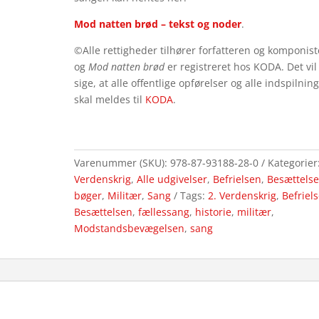
Mod natten brød – tekst og noder
.
©Alle rettigheder tilhører forfatteren og komponist
og
Mod natten brød
er registreret hos KODA. Det vil
sige, at alle offentlige opførelser og alle indspilnin
skal meldes til
KODA
.
Varenummer (SKU):
978-87-93188-28-0
Kategorier
Verdenskrig
,
Alle udgivelser
,
Befrielsen
,
Besættels
bøger
,
Militær
,
Sang
Tags:
2. Verdenskrig
,
Befriel
Besættelsen
,
fællessang
,
historie
,
militær
,
Modstandsbevægelsen
,
sang