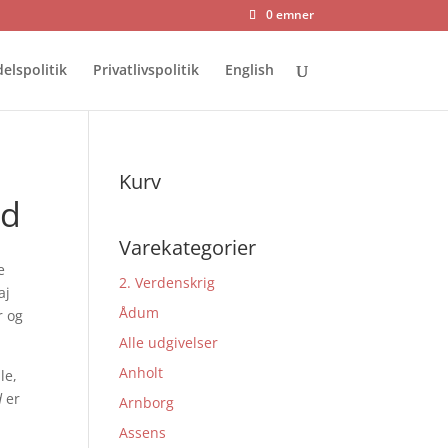
0 emner
elspolitik
Privatlivspolitik
English
Kurv
ød
Varekategorier
e
2. Verdenskrig
aj
Ådum
r og
Alle udgivelser
Anholt
le,
d
er
Arnborg
Assens