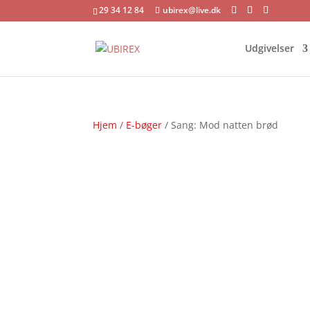
29 34 12 84
ubirex@live.dk
Udgivelser
Hjem
/
E-bøger
/ Sang: Mod natten brød