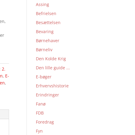
Assing
Befrielsen
en,
Besættelsen
Bevaring
ger
Børnehaver
Børneliv
Den Kolde Krig
Den lille guide ...
:
2.
en
,
E-
E-bøger
sen
,
Erhvervshistorie
Erindringer
Fanø
FDB
Foredrag
Fyn