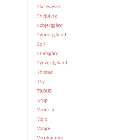
Skolevæsen
Snejbjerg
Søbjerggård
Sønderjylland
Spil
Studsgård
Sydvestjylland
Thisted
Thy
TILBUD
Urup
Vedersø
Vejle
Vonge
Vordingborg