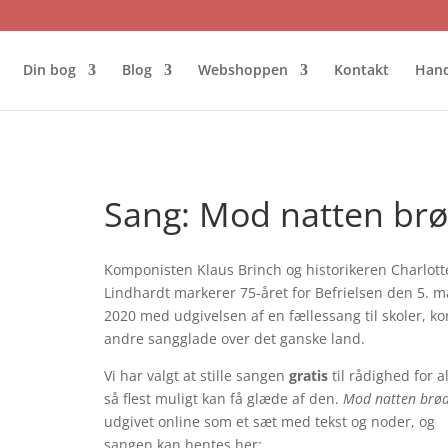
Din bog
Blog
Webshoppen
Kontakt
Hand
Sang: Mod natten br
Komponisten Klaus Brinch og historikeren Charlott
Lindhardt markerer 75-året for Befrielsen den 5. m
2020 med udgivelsen af en fællessang til skoler, ko
andre sangglade over det ganske land.
Vi har valgt at stille sangen
gratis
til rådighed for al
så flest muligt kan få glæde af den.
Mod natten brø
udgivet online som et sæt med tekst og noder, og
sangen kan hentes her: