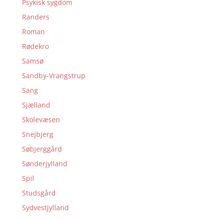
Psykisk sygdom
Randers
Roman
Rødekro
Samsø
Sandby-Vrangstrup
Sang
Sjælland
Skolevæsen
Snejbjerg
Søbjerggård
Sønderjylland
Spil
Studsgård
Sydvestjylland