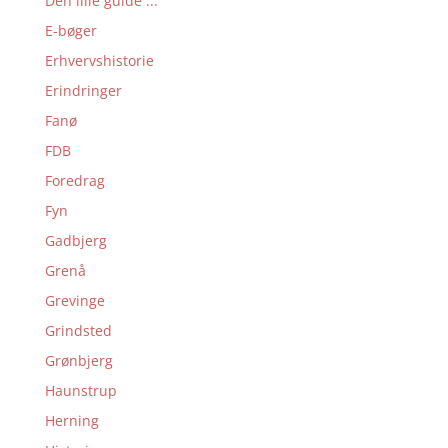
Den lille guide ...
E-bøger
Erhvervshistorie
Erindringer
Fanø
FDB
Foredrag
Fyn
Gadbjerg
Grenå
Grevinge
Grindsted
Grønbjerg
Haunstrup
Herning