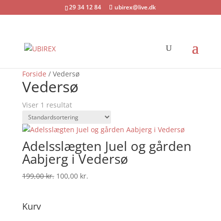
29 34 12 84
ubirex@live.dk
Tilbud!
Forside
/ Vedersø
Vedersø
Viser 1 resultat
Adelsslægten Juel og gården
Aabjerg i Vedersø
Den
Den
199,00
kr.
100,00
kr.
oprindelige
aktuelle
pris
pris
Kurv
var:
er:
199,00 kr..
100,00 kr..