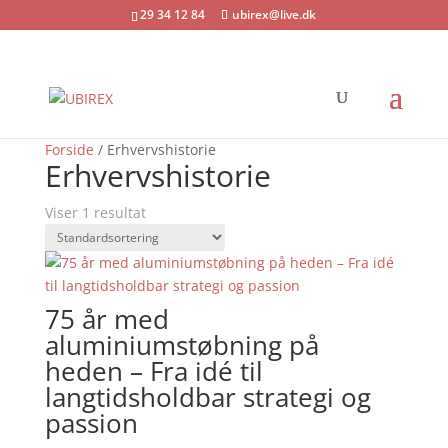
29 34 12 84
ubirex@live.dk
Forside
/ Erhvervshistorie
Erhvervshistorie
Viser 1 resultat
75 år med
aluminiumstøbning på
heden – Fra idé til
langtidsholdbar strategi og
passion