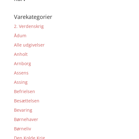
var:
er:
100,00 kr..
10,00 kr..
Varekategorier
2. Verdenskrig
Ådum
Alle udgivelser
Anholt
Arnborg
Assens
Assing
Befrielsen
Besættelsen
Bevaring
Børnehaver
Børneliv
Den Kolde Krig