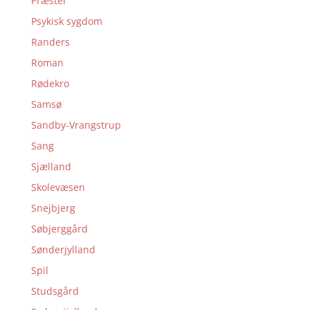
Præster
Psykisk sygdom
Randers
Roman
Rødekro
Samsø
Sandby-Vrangstrup
Sang
Sjælland
Skolevæsen
Snejbjerg
Søbjerggård
Sønderjylland
Spil
Studsgård