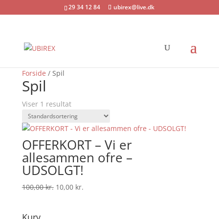
29 34 12 84
ubirex@live.dk
Tilbud!
Forside
/ Spil
Spil
Viser 1 resultat
OFFERKORT – Vi er
allesammen ofre –
UDSOLGT!
Den
Den
100,00
kr.
10,00
kr.
oprindelige
aktuelle
pris
pris
Kurv