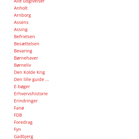
Alle udgivelser
Anholt
Arnborg
Assens
Assing
Befrielsen
Besættelsen
Bevaring
Børnehaver
Børneliv
Den Kolde Krig
Den lille guide ...
E-bøger
Erhvervshistorie
Erindringer
Fanø
FDB
Foredrag
Fyn
Gadbjerg