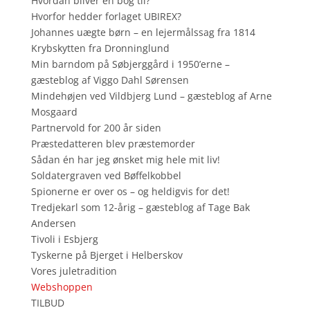
Hvordan bliver en bog til?
Hvorfor hedder forlaget UBIREX?
Johannes uægte børn – en lejermålssag fra 1814
Krybskytten fra Dronninglund
Min barndom på Søbjerggård i 1950’erne –
gæsteblog af Viggo Dahl Sørensen
Mindehøjen ved Vildbjerg Lund – gæsteblog af Arne
Mosgaard
Partnervold for 200 år siden
Præstedatteren blev præstemorder
Sådan én har jeg ønsket mig hele mit liv!
Soldatergraven ved Bøffelkobbel
Spionerne er over os – og heldigvis for det!
Tredjekarl som 12-årig – gæsteblog af Tage Bak
Andersen
Tivoli i Esbjerg
Tyskerne på Bjerget i Helberskov
Vores juletradition
Webshoppen
TILBUD