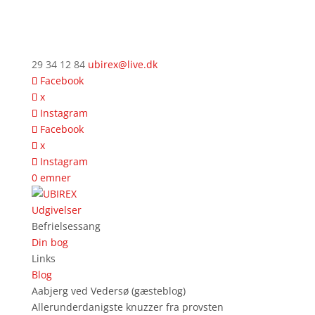
29 34 12 84
ubirex@live.dk
Facebook
x
Instagram
Facebook
x
Instagram
0 emner
Udgivelser
Befrielsessang
Din bog
Links
Blog
Aabjerg ved Vedersø (gæsteblog)
Allerunderdanigste knuzzer fra provsten