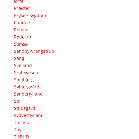
Ørre
Præster
Psykisk sygdom
Randers
Roman
Rødekro
Samsø
Sandby-Vrangstrup
Sang
Sjælland
Skolevæsen
Snejbjerg
Søbjerggård
Sønderjylland
Spil
Studsgård
Sydvestjylland
Thisted
Thy
TILBUD