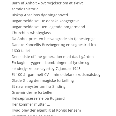
Barn af Anholt – overvejelser om at skrive
samtidshistorie
Biskop Absalons dødningehoved
Boganmeldelse: De danske kongegrave
Boganmeldelse: Den legende borgermand
Churchills whiskyglass
Da Anholtpræsten besvangrede sin tjenestepige
Danske Kancellis Brevbøger og en sognestrid fra
1600-tallet
Den sidste offline-generation med das i gården
En kugle i ryggen – bombningen af fynske og
sønderjyske passagertog 7. januar 1945
Et 100 år gammelt CV – min oldefars skudsmålsbog
Glade Git og den magiske fortælling
Et navnemysterium fra Sinding
Gravminderne fortæller
Hekseprocesserne på Rugaard
Her kommer mutter …
Hvad blev der egentlig af Kongo Jensen?