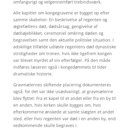
omfangsrigt og velgennemført trebindsværk.
Alle kapitler om kongegravene er bygget op efter
samme skabelon: En beskrivelse af regenten og
ægtefællens død, dødsårsag, gengivelse af
dødsøjeblikket, ceremoniel omkring døden og
begravelsen samt den aktuelle politiske situation. I
adskillige tilfælde udløste regentens død dynastiske
stridigheder om tronen, hvis ikke ligefrem kongen
var blevet myrdet af sin efterfølger. På den måde
indføres læseren også i kongedømmets til tider
dramatiske historie.
Gravmælernes skiftende placering dokumenteres
også, for det var ikke usædvanligt, at gravmælerne
blev flyttet: Fra et kapel til et andet eller fra en by til
en anden, hvis kirken skulle bygges om, hvis
efterkommerne ønskede at samle slægten et andet
sted, eller hvis regenten var død i en anden by, end
vedkommende skulle begraves i.