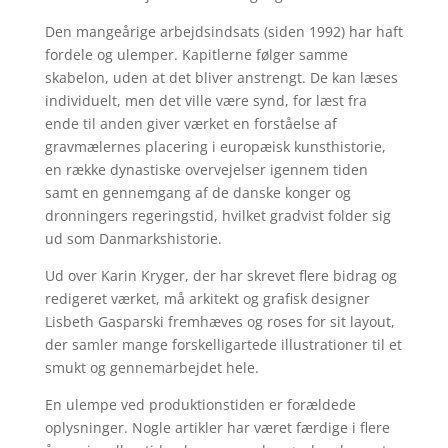
Den mangeårige arbejdsindsats (siden 1992) har haft
fordele og ulemper. Kapitlerne følger samme
skabelon, uden at det bliver anstrengt. De kan læses
individuelt, men det ville være synd, for læst fra
ende til anden giver værket en forståelse af
gravmælernes placering i europæisk kunsthistorie,
en række dynastiske overvejelser igennem tiden
samt en gennemgang af de danske konger og
dronningers regeringstid, hvilket gradvist folder sig
ud som Danmarkshistorie.
Ud over Karin Kryger, der har skrevet flere bidrag og
redigeret værket, må arkitekt og grafisk designer
Lisbeth Gasparski fremhæves og roses for sit layout,
der samler mange forskelligartede illustrationer til et
smukt og gennemarbejdet hele.
En ulempe ved produktionstiden er forældede
oplysninger. Nogle artikler har været færdige i flere