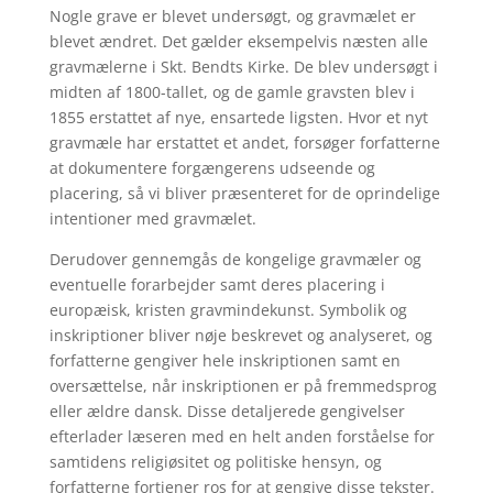
Nogle grave er blevet undersøgt, og gravmælet er
blevet ændret. Det gælder eksempelvis næsten alle
gravmælerne i Skt. Bendts Kirke. De blev undersøgt i
midten af 1800-tallet, og de gamle gravsten blev i
1855 erstattet af nye, ensartede ligsten. Hvor et nyt
gravmæle har erstattet et andet, forsøger forfatterne
at dokumentere forgængerens udseende og
placering, så vi bliver præsenteret for de oprindelige
intentioner med gravmælet.
Derudover gennemgås de kongelige gravmæler og
eventuelle forarbejder samt deres placering i
europæisk, kristen gravmindekunst. Symbolik og
inskriptioner bliver nøje beskrevet og analyseret, og
forfatterne gengiver hele inskriptionen samt en
oversættelse, når inskriptionen er på fremmedsprog
eller ældre dansk. Disse detaljerede gengivelser
efterlader læseren med en helt anden forståelse for
samtidens religiøsitet og politiske hensyn, og
forfatterne fortjener ros for at gengive disse tekster.