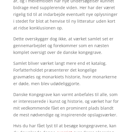
år, og i mellemtiden har nye undersøgelser kunnet
bidrage med supplerende viden. Her har der været
rigelig tid til at indarbejde eventuelt nye oplysninger
i stedet for blot at henvise til ny litteratur uden kort
at ridse konklusionen op.
Dette overskygger dog ikke, at værket samlet set er
gennemarbejdet og forekommer som en næsten
komplet oversigt over de danske kongegrave.
Samlet bliver værket langt mere end et katalog.
Forfatterholdet præsenterer det kongelige
gravmæles og monarkiets historie, hvor monarkerne
er døde, men blev udødeliggjorte.
Danske Kongegrave kan varmt anbefales til alle, som
er interesserede i kunst og historie, og værket har for
mit vedkommende fået en prominent plads blandt
de mest nødvendige og inspirerende opslagsværker.
Hvis du har fået lyst til at besøge kongegravene, kan