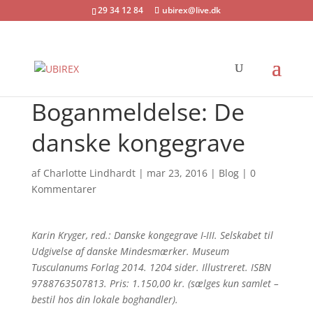
29 34 12 84
ubirex@live.dk
Boganmeldelse: De
danske kongegrave
af
Charlotte Lindhardt
|
mar 23, 2016
|
Blog
|
0
Kommentarer
Karin Kryger, red.: Danske kongegrave I-III. Selskabet til
Udgivelse af danske Mindesmærker. Museum
Tusculanums Forlag 2014. 1204 sider. Illustreret. ISBN
97887­63507813.
Pris: 1.150,00 kr. (sælges kun samlet –
bestil hos din lokale boghandler).