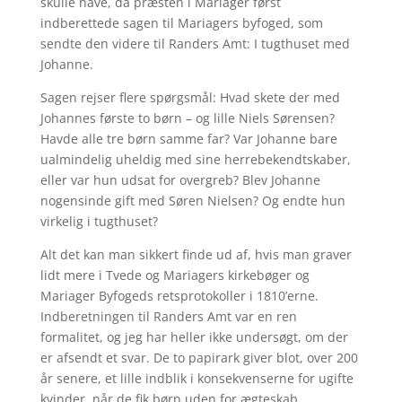
skulle have, da præsten i Mariager først
indberettede sagen til Mariagers byfoged, som
sendte den videre til Randers Amt: I tugthuset med
Johanne.
Sagen rejser flere spørgsmål: Hvad skete der med
Johannes første to børn – og lille Niels Sørensen?
Havde alle tre børn samme far? Var Johanne bare
ualmindelig uheldig med sine herrebekendtskaber,
eller var hun udsat for overgreb? Blev Johanne
nogensinde gift med Søren Nielsen? Og endte hun
virkelig i tugthuset?
Alt det kan man sikkert finde ud af, hvis man graver
lidt mere i Tvede og Mariagers kirkebøger og
Mariager Byfogeds retsprotokoller i 1810’erne.
Indberetningen til Randers Amt var en ren
formalitet, og jeg har heller ikke undersøgt, om der
er afsendt et svar. De to papirark giver blot, over 200
år senere, et lille indblik i konsekvenserne for ugifte
kvinder, når de fik børn uden for ægteskab.