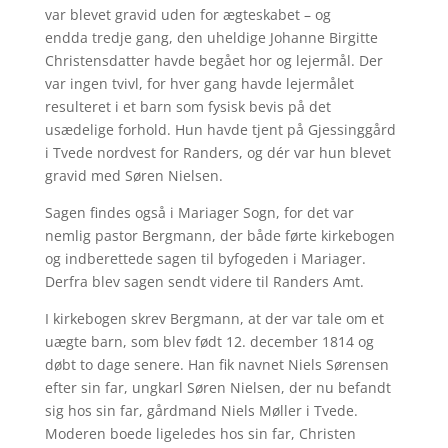
var blevet gravid uden for ægteskabet – og
endda tredje gang, den uheldige Johanne Birgitte
Christensdatter havde begået hor og lejermål. Der
var ingen tvivl, for hver gang havde lejermålet
resulteret i et barn som fysisk bevis på det
usædelige forhold. Hun havde tjent på Gjessinggård
i Tvede nordvest for Randers, og dér var hun blevet
gravid med Søren Nielsen.
Sagen findes også i Mariager Sogn, for det var
nemlig pastor Bergmann, der både førte kirkebogen
og indberettede sagen til byfogeden i Mariager.
Derfra blev sagen sendt videre til Randers Amt.
I kirkebogen skrev Bergmann, at der var tale om et
uægte barn, som blev født 12. december 1814 og
døbt to dage senere. Han fik navnet Niels Sørensen
efter sin far, ungkarl Søren Nielsen, der nu befandt
sig hos sin far, gårdmand Niels Møller i Tvede.
Moderen boede ligeledes hos sin far, Christen