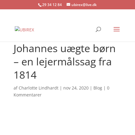
29 34 12 84
ubirex@live.dk
Johannes uægte børn
– en lejermålssag fra
1814
af
Charlotte Lindhardt
|
nov 24, 2020
|
Blog
|
0
Kommentarer