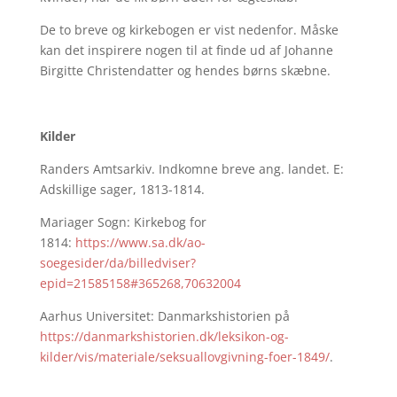
De to breve og kirkebogen er vist nedenfor. Måske
kan det inspirere nogen til at finde ud af Johanne
Birgitte Christendatter og hendes børns skæbne.
Kilder
Randers Amtsarkiv. Indkomne breve ang. landet. E:
Adskillige sager, 1813-1814.
Mariager Sogn: Kirkebog for
1814:
https://www.sa.dk/ao-
soegesider/da/billedviser?
epid=21585158#365268,70632004
Aarhus Universitet: Danmarkshistorien på
https://danmarkshistorien.dk/leksikon-og-
kilder/vis/materiale/seksuallovgivning-foer-1849/
.