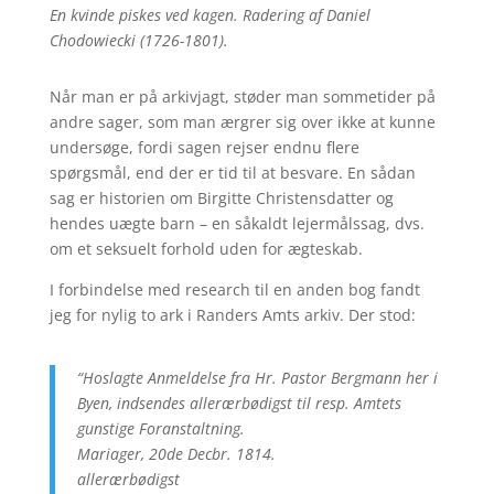
En kvinde piskes ved kagen. Radering af Daniel
Chodowiecki (1726-1801).
Når man er på arkivjagt, støder man sommetider på
andre sager, som man ærgrer sig over ikke at kunne
undersøge, fordi sagen rejser endnu flere
spørgsmål, end der er tid til at besvare. En sådan
sag er historien om Birgitte Christensdatter og
hendes uægte barn – en såkaldt lejermålssag, dvs.
om et seksuelt forhold uden for ægteskab.
I forbindelse med research til en anden bog fandt
jeg for nylig to ark i Randers Amts arkiv. Der stod:
“Hoslagte Anmeldelse fra Hr. Pastor Bergmann her i
Byen, indsendes allerærbødigst til resp. Amtets
gunstige Foranstaltning.
Mariager, 20de Decbr. 1814.
allerærbødigst