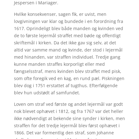
Jespersen i Mariager.
Hvilke konsekvenser, sagen fik, er uvist, men
lovgivningen var klar og bundede i en forordning fra
1617. Oprindeligt blev både manden og kvinden ved
de to første lejermål straffet med bøde og offentligt
skriftemål i kirken. Da det ikke gav sig selv, at det
altid var samme mand og kvinde, der stod i lejermål
med hinanden, var straffen individuel. Tredje gang
kunne manden straffes korporligt eller med
fængselsstraf, mens kvinden blev straffet med pisk,
som ofte foregik ved en kag, en rund pæl. Piskningen
blev dog i 1751 erstattet af tugthus. Efterfølgende
blev hun udstødt af samfundet.
Loven om straf ved første og andet lejermål var godt
nok blevet ophævet i 1812, og fra 1767 var det heller
ikke nødvendigt at bekende sine synder i kirken, men
straffen for det tredje lejermål blev først ophævet i
1866. Det var formentlig den straf, som Johanne