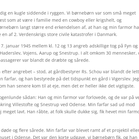
adig en kugle siddende i ryggen. Vi børnebørn var som små meget
est som at være i familie med en cowboy eller krigshelt, og
ørnebørn langt større end erkendelsen af, at han og min farmor h
ve en af 2. Verdenskrigs store civile katastrofer i Danmark.
 7. januar 1945 mellem kl. 12 og 13 angreb adskillige tog på Fyn og 
 Haderslev, Vojens, Aarup og Snestrup. I alt omkom 30 mennesker, 
passagerer var blandt de dræbte og sårede.
n efter angrebet – stod, at gårdbestyrer Rs. Schou var blandt de let
 farfar, og han bestyrede på det tidspunkt en gård i Vigerslev. Je
 han senere kom til at eje, men det er heller ikke det vigtigste.
nogenlunde sådan: Han og min farmor var forlovede, og de var på v
mkring Villestofte og Snestrup ved Odense. Min farfar sad ud mod
øj meget lavt. Han råbte, at folk skulle dukke sig, fik hevet min farm
øde og flere sårede. Min farfar var blevet ramt af et projektil eller
huset i Odense. Det var den korte udgave, vi børnebørn fik, og han