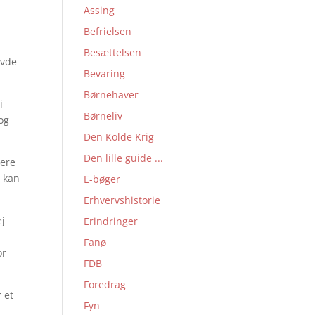
Assing
Befrielsen
Besættelsen
avde
Bevaring
Børnehaver
i
Børneliv
og
Den Kolde Krig
Den lille guide ...
tere
g kan
E-bøger
Erhvervshistorie
ej
Erindringer
Fanø
or
FDB
Foredrag
 et
Fyn