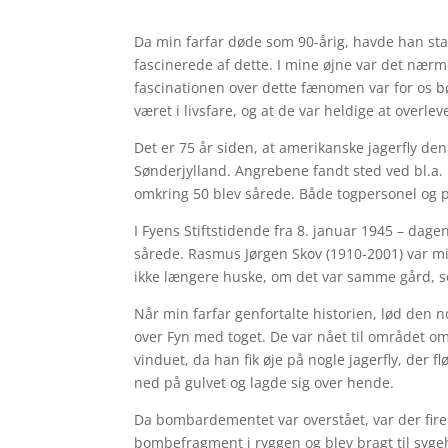
Da min farfar døde som 90-årig, havde han st
fascinerede af dette. I mine øjne var det nærm
fascinationen over dette fænomen var for os b
været i livsfare, og at de var heldige at overle
Det er 75 år siden, at amerikanske jagerfly d
en
Sønderjylland. Angrebene fandt sted ved bl.a.
omkring 50 blev sårede. Både togpersonel og 
I Fyens Stiftstidende fra 8. januar 1945 – dage
sårede. Rasmus Jørgen Skov (1910-2001) var min
ikke længere huske, om det var samme gård, som
Når min farfar genfortalte historien, lød den 
over Fyn med toget. De var nået til området o
vinduet, da han fik øje på nogle jagerfly, der fl
ned på gulvet og lagde sig over hende.
Da bombardementet var overstået, var der fire d
bombefragment i ryggen og blev bragt til syge