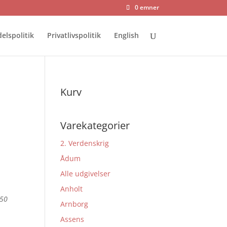
0 emner
elspolitik
Privatlivspolitik
English
Kurv
Varekategorier
2. Verdenskrig
Ådum
Alle udgivelser
Anholt
 50
Arnborg
Assens