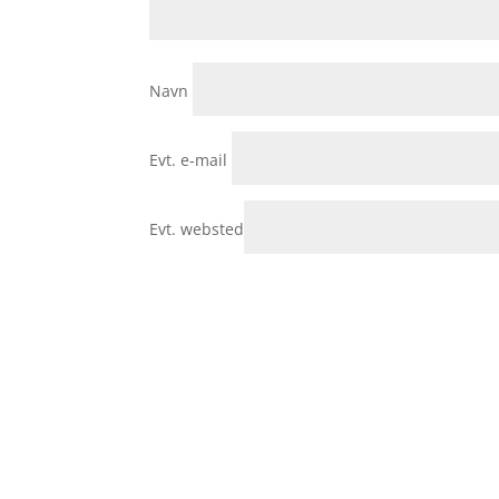
Navn
Evt. e-mail
Evt. websted