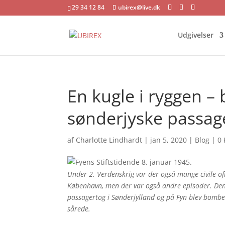
29 34 12 84
ubirex@live.dk
Udgivelser
En kugle i ryggen –
sønderjyske passage
af
Charlotte Lindhardt
|
jan 5, 2020
|
Blog
|
0
Under 2. Verdenskrig var der også mange civile of
København, men der var også andre episoder. Den
passagertog i Sønderjylland og på Fyn blev bombe
sårede.