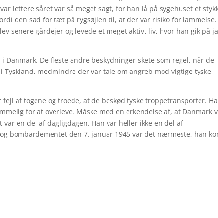
ar lettere såret var så meget sagt, for han lå på sygehuset et styk
rdi den sad for tæt på rygsøjlen til, at der var risiko for lammelse
lev senere gårdejer og levede et meget aktivt liv, hvor han gik på j
n i Danmark. De fleste andre beskydninger skete som regel, når de
ter i Tyskland, medmindre der var tale om angreb mod vigtige tyske
fejl af togene og troede, at de beskød tyske troppetransporter. H
nemmelig for at overleve. Måske med en erkendelse af, at Danmark v
 var en del af dagligdagen. Han var heller ikke en del af
 og bombardementet den 7. januar 1945 var det nærmeste, han k