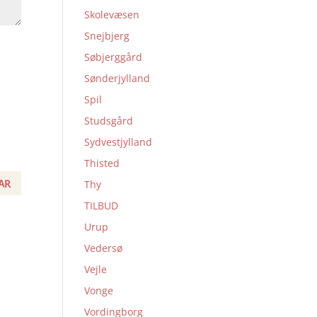
Skolevæsen
Snejbjerg
Søbjerggård
Sønderjylland
Spil
Studsgård
Sydvestjylland
Thisted
Thy
TILBUD
Urup
Vedersø
Vejle
Vonge
Vordingborg