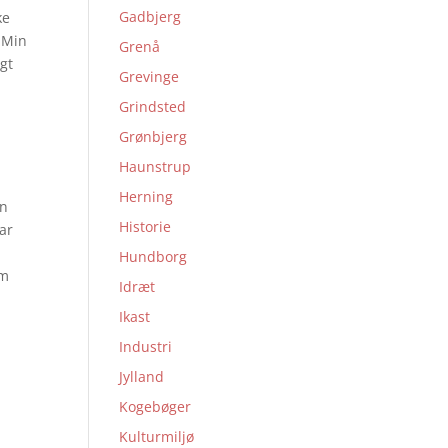
Gadbjerg
ke
. Min
Grenå
agt
Grevinge
Grindsted
Grønbjerg
Haunstrup
Herning
an
Historie
ar
Hundborg
om
Idræt
Ikast
Industri
Jylland
Kogebøger
Kulturmiljø