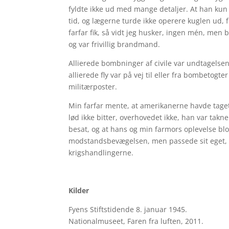
fyldte ikke ud med mange detaljer. At han kun v
tid, og lægerne turde ikke operere kuglen ud, fo
farfar fik, så vidt jeg husker, ingen mén, men b
og var frivillig brandmand.
Allierede bombninger af civile var undtagelse
allierede fly var på vej til eller fra bombetog
militærposter.
Min farfar mente, at amerikanerne havde taget 
lød ikke bitter, overhovedet ikke, han var tak
besat, og at hans og min farmors oplevelse blot
modstandsbevægelsen, men passede sit eget,
krigshandlingerne.
Kilder
Fyens Stiftstidende 8. januar 1945.
Nationalmuseet, Faren fra luften, 2011.