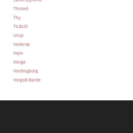
Thisted
Thy
TILBUD
Urup
Vedersø
Vejle
Vonge
Vordingborg
Vorgod-Barde