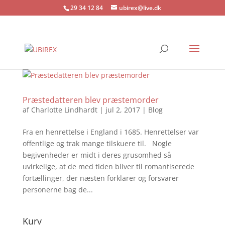
29 34 12 84
ubirex@live.dk
Præstedatteren blev præstemorder
af
Charlotte Lindhardt
|
jul 2, 2017
|
Blog
Fra en henrettelse i England i 1685. Henrettelser var
offentlige og trak mange tilskuere til. Nogle
begivenheder er midt i deres grusomhed så
uvirkelige, at de med tiden bliver til romantiserede
fortællinger, der næsten forklarer og forsvarer
personerne bag de...
Kurv