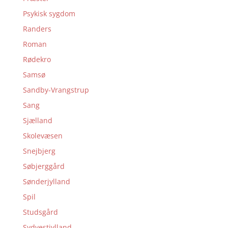
Psykisk sygdom
Randers
Roman
Rødekro
Samsø
Sandby-Vrangstrup
Sang
Sjælland
Skolevæsen
Snejbjerg
Søbjerggård
Sønderjylland
Spil
Studsgård
Sydvestjylland