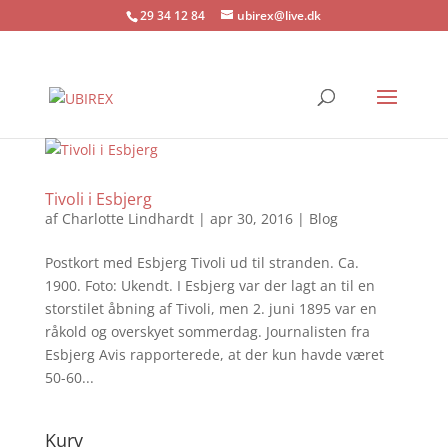
29 34 12 84
ubirex@live.dk
Tivoli i Esbjerg
af
Charlotte Lindhardt
|
apr 30, 2016
|
Blog
Postkort med Esbjerg Tivoli ud til stranden. Ca.
1900. Foto: Ukendt. I Esbjerg var der lagt an til en
storstilet åbning af Tivoli, men 2. juni 1895 var en
råkold og overskyet sommerdag. Journalisten fra
Esbjerg Avis rapporterede, at der kun havde været
50-60...
Kurv