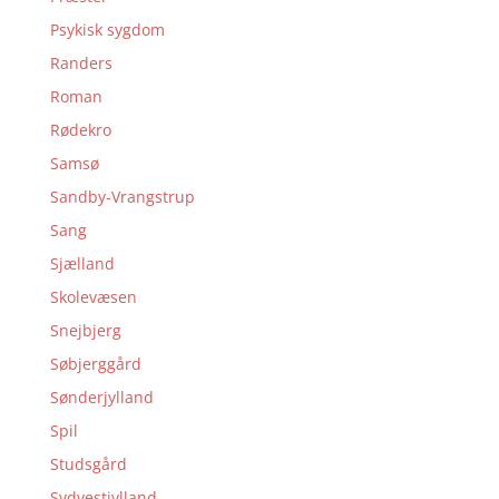
Psykisk sygdom
Randers
Roman
Rødekro
Samsø
Sandby-Vrangstrup
Sang
Sjælland
Skolevæsen
Snejbjerg
Søbjerggård
Sønderjylland
Spil
Studsgård
Sydvestjylland