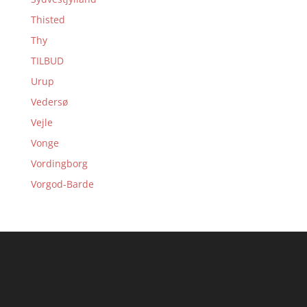
Thisted
Thy
TILBUD
Urup
Vedersø
Vejle
Vonge
Vordingborg
Vorgod-Barde