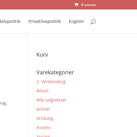
0 emner
elspolitik
Privatlivspolitik
English
Kurv
Varekategorier
2. Verdenskrig
Ådum
Alle udgivelser
bog,
Anholt
Arnborg
Assens
Assing