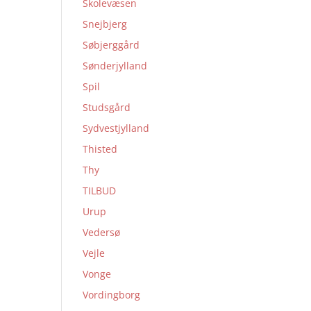
Skolevæsen
Snejbjerg
Søbjerggård
Sønderjylland
Spil
Studsgård
Sydvestjylland
Thisted
Thy
TILBUD
Urup
Vedersø
Vejle
Vonge
Vordingborg