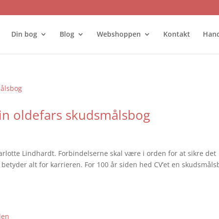
Din bog
Blog
Webshoppen
Kontakt
Hand
in oldefars skudsmålsbog
otte Lindhardt. Forbindelserne skal være i orden for at sikre det
 betyder alt for karrieren. For 100 år siden hed CV’et en skudsmåls