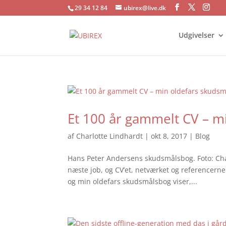
29 34 12 84
ubirex@live.dk
Udgivelser
Et 100 år gammelt CV – m
af
Charlotte Lindhardt
|
okt 8, 2017
|
Blog
Hans Peter Andersens skudsmålsbog. Foto: Charl
næste job, og CV’et, netværket og referencerne
og min oldefars skudsmålsbog viser,...