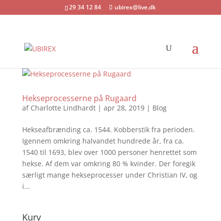
29 34 12 84
ubirex@live.dk
Hekseprocesserne på Rugaard
af
Charlotte Lindhardt
|
apr 28, 2019
|
Blog
Hekseafbrænding ca. 1544. Kobberstik fra perioden.
Igennem omkring halvandet hundrede år, fra ca.
1540 til 1693, blev over 1000 personer henrettet som
hekse. Af dem var omkring 80 % kvinder. Der foregik
særligt mange hekseprocesser under Christian IV, og
i...
Kurv