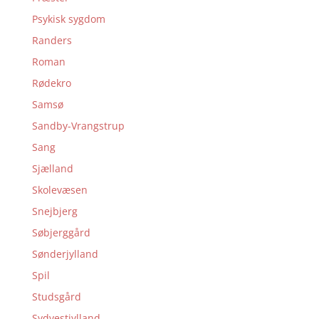
Psykisk sygdom
Randers
Roman
Rødekro
Samsø
Sandby-Vrangstrup
Sang
Sjælland
Skolevæsen
Snejbjerg
Søbjerggård
Sønderjylland
Spil
Studsgård
Sydvestjylland