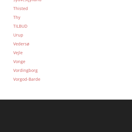
Thisted
Thy
TILBUD
Urup
Vedersø
Vejle
Vonge
Vordingborg
Vorgod-Barde