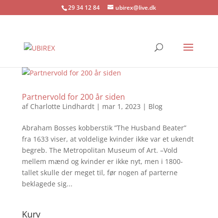
29 34 12 84
ubirex@live.dk
Partnervold for 200 år siden
af
Charlotte Lindhardt
|
mar 1, 2023
|
Blog
Abraham Bosses kobberstik ”The Husband Beater”
fra 1633 viser, at voldelige kvinder ikke var et ukendt
begreb. The Metropolitan Museum of Art. –Vold
mellem mænd og kvinder er ikke nyt, men i 1800-
tallet skulle der meget til, før nogen af parterne
beklagede sig...
Kurv