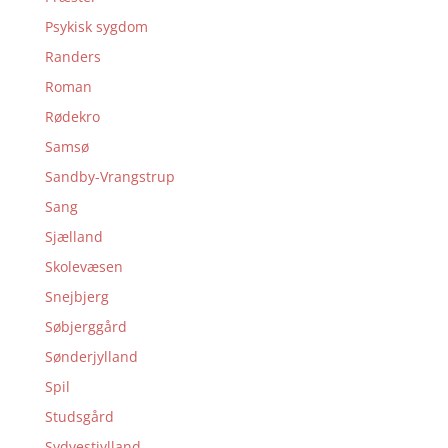
Psykisk sygdom
Randers
Roman
Rødekro
Samsø
Sandby-Vrangstrup
Sang
Sjælland
Skolevæsen
Snejbjerg
Søbjerggård
Sønderjylland
Spil
Studsgård
Sydvestjylland