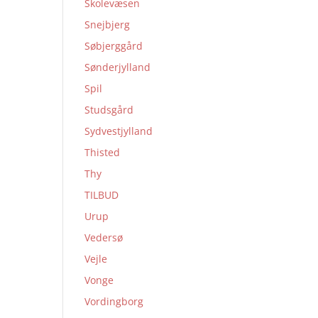
Skolevæsen
Snejbjerg
Søbjerggård
Sønderjylland
Spil
Studsgård
Sydvestjylland
Thisted
Thy
TILBUD
Urup
Vedersø
Vejle
Vonge
Vordingborg