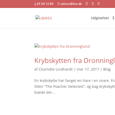
29 34 12 84
ubirex@live.dk
Udgivelser
Krybskytten fra Dronning
af
Charlotte Lindhardt
|
mar 17, 2017
|
Blog
En krybskytte har fanget en hare i en snare. Fr
titlen “The Poacher Detected”, og bag krybsk
boede der...