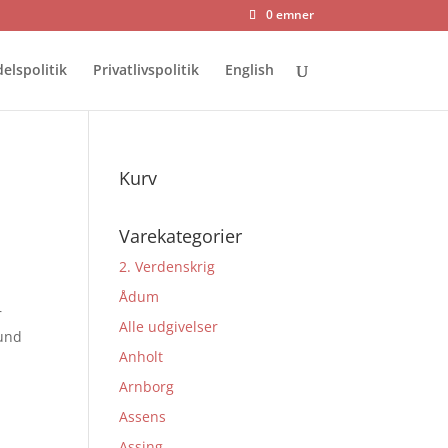
0 emner
elspolitik
Privatlivspolitik
English
Kurv
Varekategorier
2. Verdenskrig
Ådum
r
Alle udgivelser
lund
Anholt
Arnborg
Assens
Assing