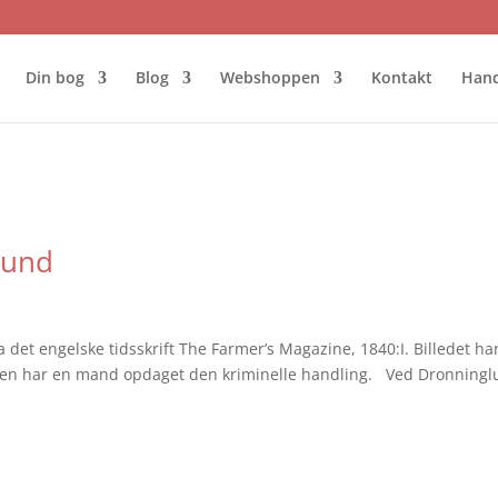
Din bog
Blog
Webshoppen
Kontakt
Hand
lund
a det engelske tidsskrift The Farmer’s Magazine, 1840:I. Billedet ha
ytten har en mand opdaget den kriminelle handling. Ved Dronning