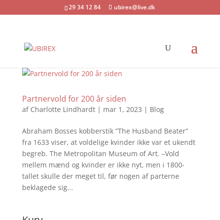
29 34 12 84
ubirex@live.dk
Partnervold for 200 år siden
af
Charlotte Lindhardt
|
mar 1, 2023
|
Blog
Abraham Bosses kobberstik ”The Husband Beater”
fra 1633 viser, at voldelige kvinder ikke var et ukendt
begreb. The Metropolitan Museum of Art. –Vold
mellem mænd og kvinder er ikke nyt, men i 1800-
tallet skulle der meget til, før nogen af parterne
beklagede sig...
Kurv