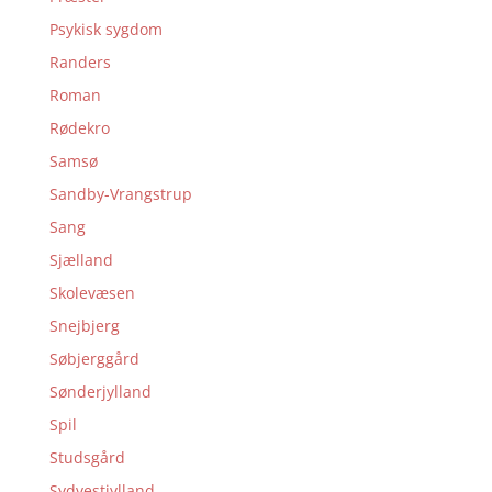
Psykisk sygdom
Randers
Roman
Rødekro
Samsø
Sandby-Vrangstrup
Sang
Sjælland
Skolevæsen
Snejbjerg
Søbjerggård
Sønderjylland
Spil
Studsgård
Sydvestjylland