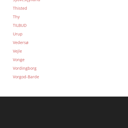
Thisted
Thy
TILBUD
Urup
Vedersø
Vejle
Vonge
Vordingborg
Vorgod-Barde