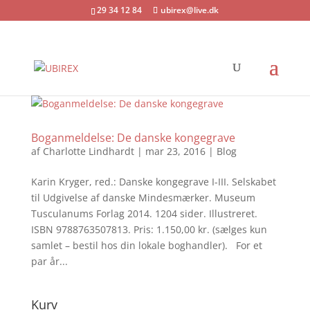
29 34 12 84
ubirex@live.dk
Boganmeldelse: De danske kongegrave
af
Charlotte Lindhardt
|
mar 23, 2016
|
Blog
Karin Kryger, red.: Danske kongegrave I-III. Selskabet
til Udgivelse af danske Mindesmærker. Museum
Tusculanums Forlag 2014. 1204 sider. Illustreret.
ISBN 97887­63507813. Pris: 1.150,00 kr. (sælges kun
samlet – bestil hos din lokale boghandler). For et
par år...
Kurv