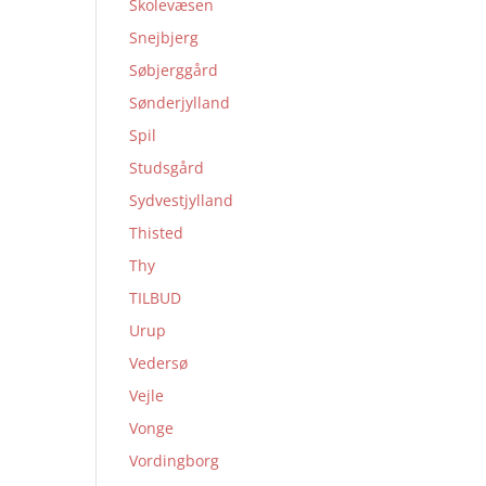
Skolevæsen
Snejbjerg
Søbjerggård
Sønderjylland
Spil
Studsgård
Sydvestjylland
Thisted
Thy
TILBUD
Urup
Vedersø
Vejle
Vonge
Vordingborg