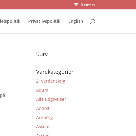
0 emner
elspolitik
Privatlivspolitik
English
Kurv
Varekategorier
2. Verdenskrig
Ådum
 på
Alle udgivelser
t
Anholt
Arnborg
Assens
Assing