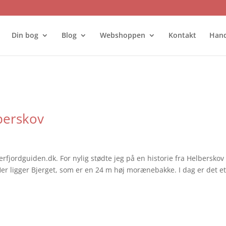
Din bog
Blog
Webshoppen
Kontakt
Hand
berskov
rfjordguiden.dk. For nylig stødte jeg på en historie fra Helberskov
er ligger Bjerget, som er en 24 m høj morænebakke. I dag er det e