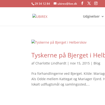
29 34 12 84
ubirex@live.dk
Udgivelser
Tyskerne på Bjerget i Hel
af
Charlotte Lindhardt
|
nov 15, 2015
|
Blog
Fra forhandlingerne ved Bjerget. Kilde: Mariage
Als Odde mellem Kattegat og Mariager Fjord. H
lokalt udflugtsmål og samlingssted,...