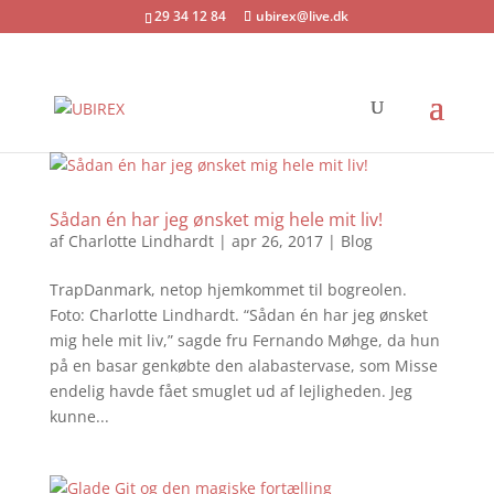
29 34 12 84
ubirex@live.dk
Sådan én har jeg ønsket mig hele mit liv!
af
Charlotte Lindhardt
|
apr 26, 2017
|
Blog
TrapDanmark, netop hjemkommet til bogreolen.
Foto: Charlotte Lindhardt. “Sådan én har jeg ønsket
mig hele mit liv,” sagde fru Fernando Møhge, da hun
på en basar genkøbte den alabastervase, som Misse
endelig havde fået smuglet ud af lejligheden. Jeg
kunne...