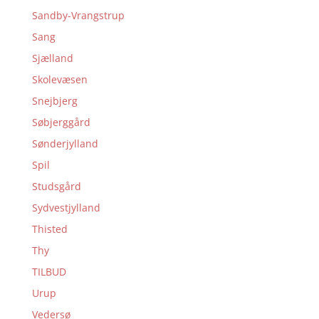
Sandby-Vrangstrup
Sang
Sjælland
Skolevæsen
Snejbjerg
Søbjerggård
Sønderjylland
Spil
Studsgård
Sydvestjylland
Thisted
Thy
TILBUD
Urup
Vedersø