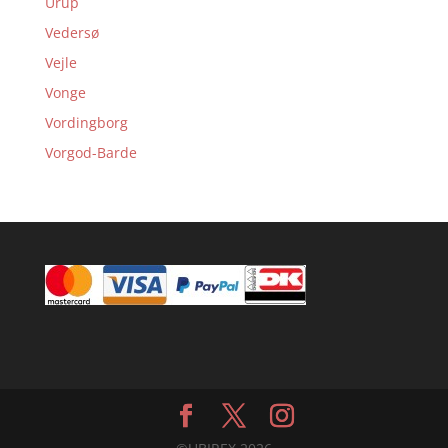
Urup
Vedersø
Vejle
Vonge
Vordingborg
Vorgod-Barde