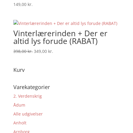
149,00
kr.
Vinterlærerinden + Der er
altid lys forude (RABAT)
Den
Den
398,00
kr.
349,00
kr.
oprindelige
aktuelle
pris
pris
Kurv
var:
er:
398,00 kr..
349,00 kr..
Varekategorier
2. Verdenskrig
Ådum
Alle udgivelser
Anholt
Arnborg