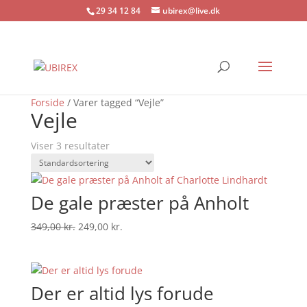
29 34 12 84
ubirex@live.dk
Tilbud!
Tilbud!
Forside
/ Varer tagged “Vejle”
Vejle
Viser 3 resultater
De gale præster på Anholt
Den
Den
349,00
kr.
249,00
kr.
oprindelige
aktuelle
pris
pris
var:
er:
Der er altid lys forude
349,00 kr..
249,00 kr..