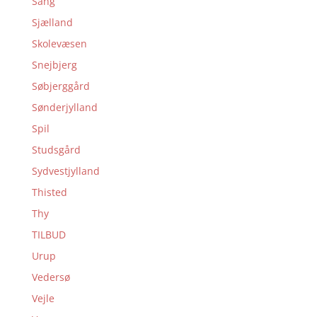
Sang
Sjælland
Skolevæsen
Snejbjerg
Søbjerggård
Sønderjylland
Spil
Studsgård
Sydvestjylland
Thisted
Thy
TILBUD
Urup
Vedersø
Vejle