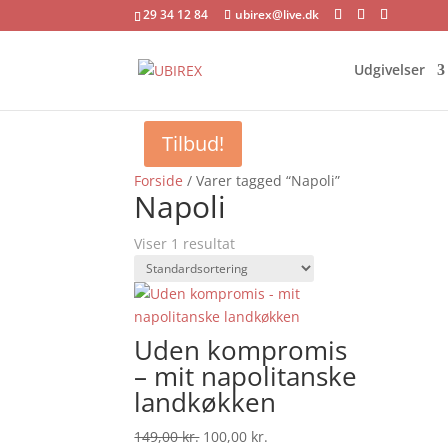
29 34 12 84
ubirex@live.dk
Udgivelser
Tilbud!
Forside
/ Varer tagged “Napoli”
Napoli
Viser 1 resultat
Uden kompromis
– mit napolitanske
landkøkken
Den
Den
149,00
kr.
100,00
kr.