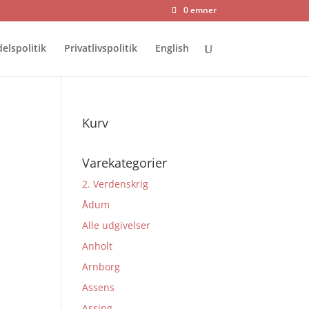
0 emner
elspolitik
Privatlivspolitik
English
Kurv
Varekategorier
2. Verdenskrig
Ådum
Alle udgivelser
Anholt
Arnborg
Assens
Assing