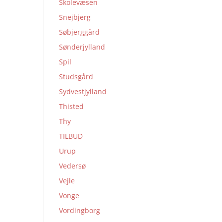
Skolevæsen
Snejbjerg
Søbjerggård
Sønderjylland
Spil
Studsgård
Sydvestjylland
Thisted
Thy
TILBUD
Urup
Vedersø
Vejle
Vonge
Vordingborg