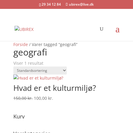
29 34 12 84
ubirex@live.dk
Tilbud!
Forside
/ Varer tagged “geografi”
geografi
Viser 1 resultat
Hvad er et kulturmiljø?
Den
Den
150,00
kr.
100,00
kr.
oprindelige
aktuelle
pris
pris
Kurv
var:
er:
150,00 kr..
100,00 kr..