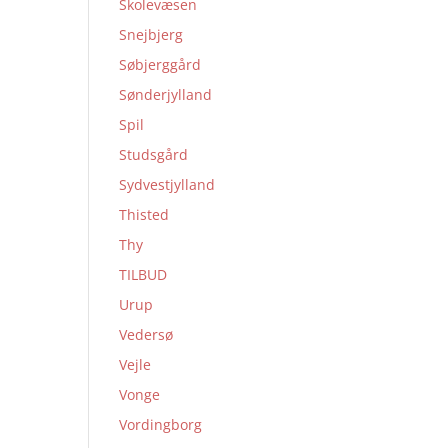
Skolevæsen
Snejbjerg
Søbjerggård
Sønderjylland
Spil
Studsgård
Sydvestjylland
Thisted
Thy
TILBUD
Urup
Vedersø
Vejle
Vonge
Vordingborg