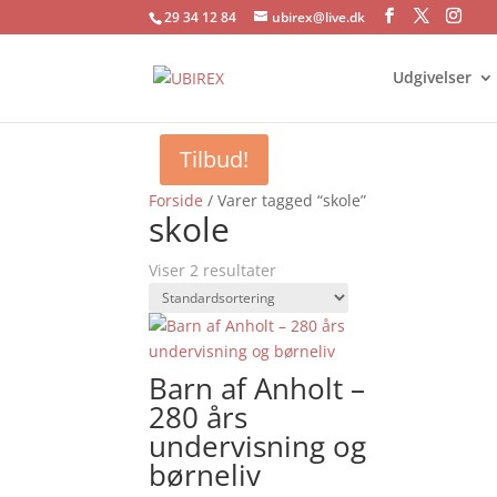
29 34 12 84
ubirex@live.dk
Udgivelser
Tilbud!
Forside
/ Varer tagged “skole”
skole
Viser 2 resultater
Barn af Anholt –
280 års
undervisning og
børneliv