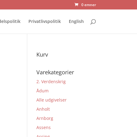
0 emner
elspolitik
Privatlivspolitik
English
Kurv
Varekategorier
2. Verdenskrig
Ådum
Alle udgivelser
Anholt
Arnborg
Assens
Assing