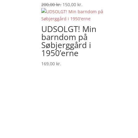
Den
Den
200,00
kr.
150,00
kr.
oprindelige
aktuelle
pris
pris
var:
er:
UDSOLGT! Min
200,00 kr..
150,00 kr..
barndom på
Søbjerggård i
1950’erne
169,00
kr.