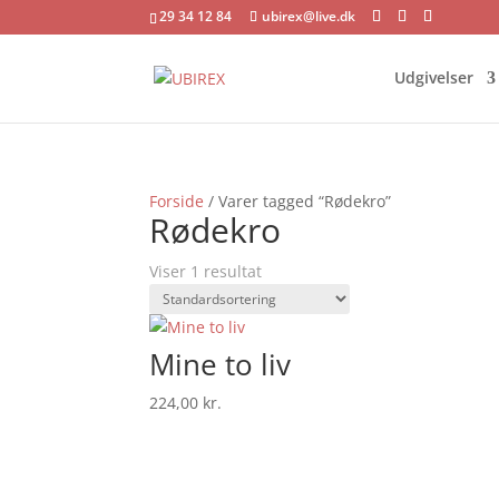
29 34 12 84
ubirex@live.dk
Udgivelser
Forside
/ Varer tagged “Rødekro”
Rødekro
Viser 1 resultat
Mine to liv
224,00
kr.