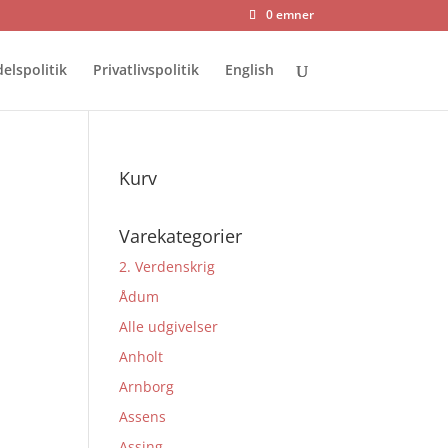
0 emner
elspolitik
Privatlivspolitik
English
Kurv
Varekategorier
2. Verdenskrig
Ådum
Alle udgivelser
Anholt
Arnborg
Assens
Assing