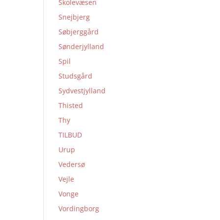
Skolevæsen
Snejbjerg
Søbjerggård
Sønderjylland
Spil
Studsgård
Sydvestjylland
Thisted
Thy
TILBUD
Urup
Vedersø
Vejle
Vonge
Vordingborg