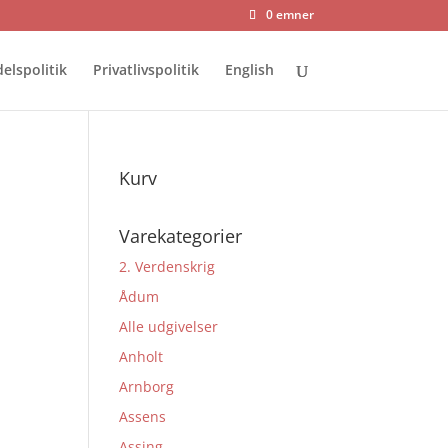
0 emner
elspolitik
Privatlivspolitik
English
Kurv
Varekategorier
2. Verdenskrig
Ådum
Alle udgivelser
Anholt
Arnborg
Assens
Assing