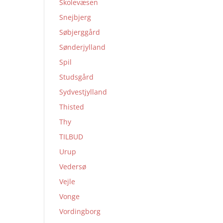
Skolevæsen
Snejbjerg
Søbjerggård
Sønderjylland
Spil
Studsgård
Sydvestjylland
Thisted
Thy
TILBUD
Urup
Vedersø
Vejle
Vonge
Vordingborg