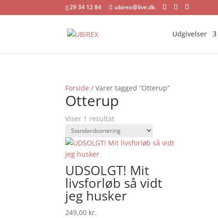
29 34 12 84
ubirex@live.dk
Udgivelser
Forside
/ Varer tagged “Otterup”
Otterup
Viser 1 resultat
UDSOLGT! Mit
livsforløb så vidt
jeg husker
249,00
kr.