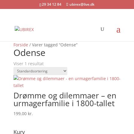
29 34 12 84
ubirex@live.dk
Forside
/ Varer tagged “Odense”
Odense
Viser 1 resultat
Drømme og dilemmaer – en
urmagerfamilie i 1800-tallet
199,00
kr.
Kurv