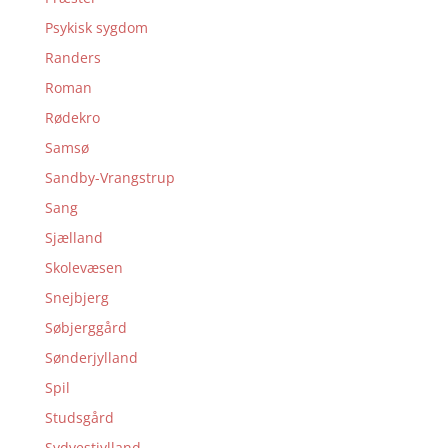
Psykisk sygdom
Randers
Roman
Rødekro
Samsø
Sandby-Vrangstrup
Sang
Sjælland
Skolevæsen
Snejbjerg
Søbjerggård
Sønderjylland
Spil
Studsgård
Sydvestjylland