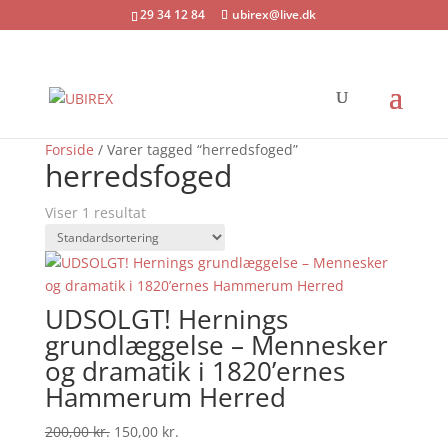
29 34 12 84
ubirex@live.dk
Tilbud!
Forside
/ Varer tagged “herredsfoged”
herredsfoged
Viser 1 resultat
UDSOLGT! Hernings
grundlæggelse – Mennesker
og dramatik i 1820’ernes
Hammerum Herred
Den
Den
200,00
kr.
150,00
kr.