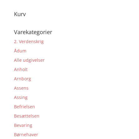
oprindelige
aktuelle
pris
pris
Kurv
var:
er:
200,00 kr..
150,00 kr..
Varekategorier
2. Verdenskrig
Ådum
Alle udgivelser
Anholt
Arnborg
Assens
Assing
Befrielsen
Besættelsen
Bevaring
Børnehaver