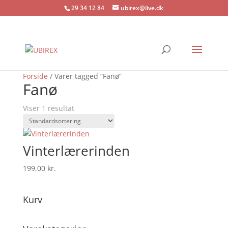
29 34 12 84
ubirex@live.dk
Forside
/ Varer tagged “Fanø”
Fanø
Viser 1 resultat
Vinterlærerinden
199,00
kr.
Kurv