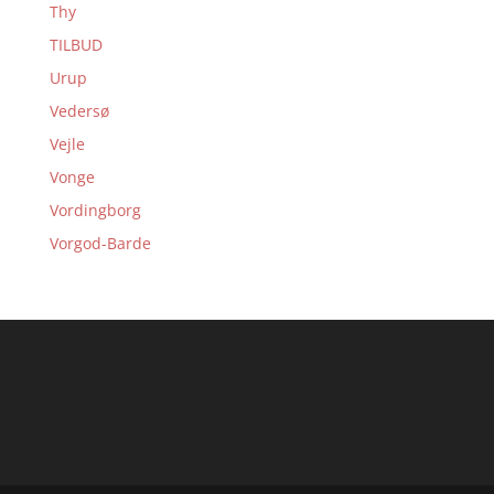
Thy
TILBUD
Urup
Vedersø
Vejle
Vonge
Vordingborg
Vorgod-Barde