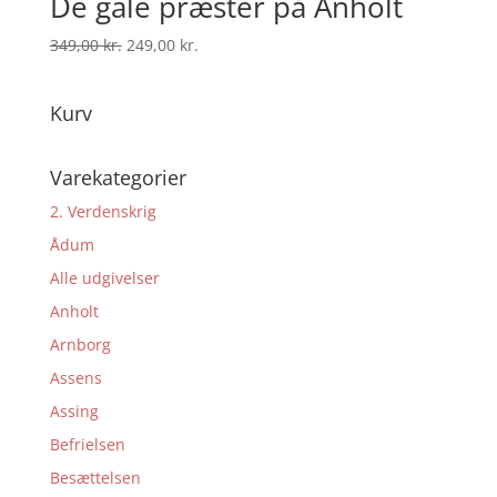
De gale præster på Anholt
Den
Den
349,00
kr.
249,00
kr.
oprindelige
aktuelle
pris
pris
Kurv
var:
er:
349,00 kr..
249,00 kr..
Varekategorier
2. Verdenskrig
Ådum
Alle udgivelser
Anholt
Arnborg
Assens
Assing
Befrielsen
Besættelsen