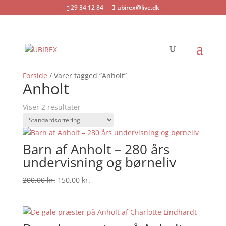
29 34 12 84
ubirex@live.dk
Tilbud!
Tilbud!
Forside
/ Varer tagged “Anholt”
Anholt
Viser 2 resultater
Barn af Anholt – 280 års
undervisning og børneliv
Den
Den
200,00
kr.
150,00
kr.
oprindelige
aktuelle
pris
pris
var:
er:
200,00 kr..
150,00 kr..