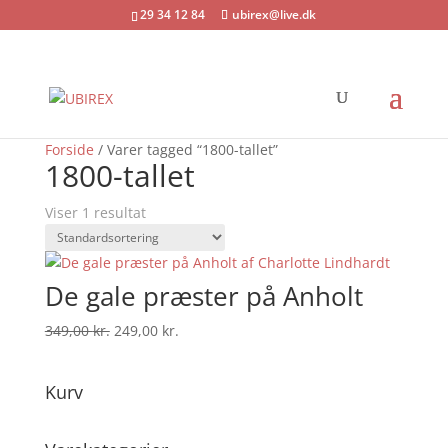
29 34 12 84
ubirex@live.dk
Tilbud!
Forside
/ Varer tagged “1800-tallet”
1800-tallet
Viser 1 resultat
De gale præster på Anholt
Den
Den
349,00
kr.
249,00
kr.
oprindelige
aktuelle
pris
pris
Kurv
var:
er:
349,00 kr..
249,00 kr..