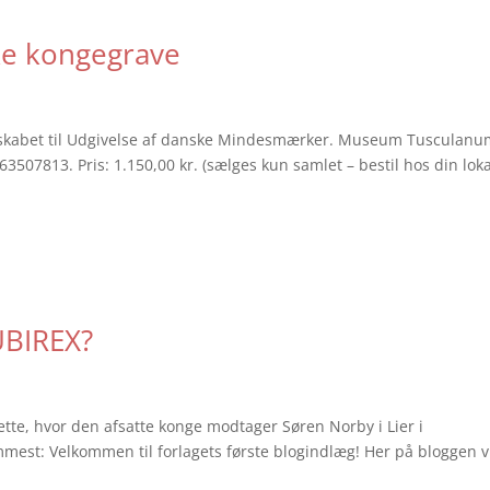
ke kongegrave
 Selskabet til Udgivelse af danske Mindesmærker. Museum Tusculan
­63507813. Pris: 1.150,00 kr. (sælges kun samlet – bestil hos din lok
UBIREX?
dette, hvor den afsatte konge modtager Søren Norby i Lier i
mest: Velkommen til forlagets første blogindlæg! Her på bloggen v