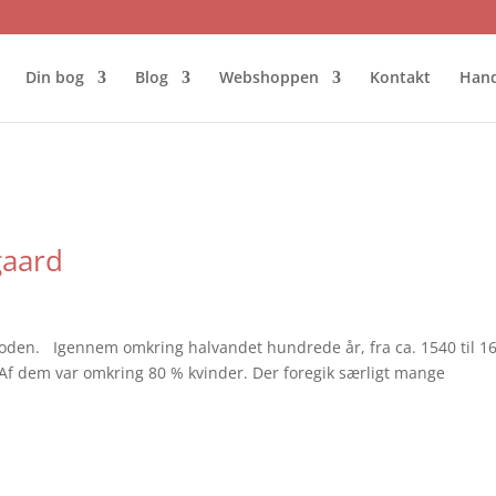
Din bog
Blog
Webshoppen
Kontakt
Hand
gaard
ioden. Igennem omkring halvandet hundrede år, fra ca. 1540 til 1
Af dem var omkring 80 % kvinder. Der foregik særligt mange