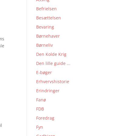
Befrielsen
Besættelsen
Bevaring
Børnehaver
ums
Børneliv
ale
Den Kolde Krig
Den lille guide ...
E-bøger
Erhvervshistorie
Erindringer
Fanø
FDB
Foredrag
il
Fyn