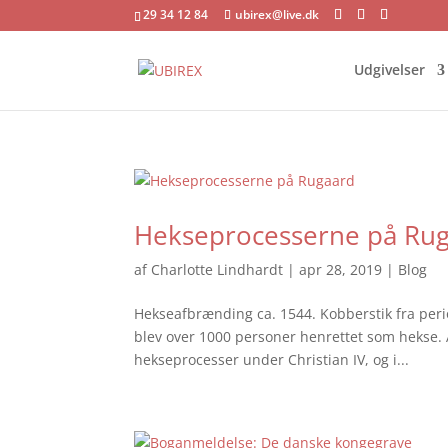
29 34 12 84
ubirex@live.dk
Udgivelser
Hekseprocesserne på Ru
af
Charlotte Lindhardt
|
apr 28, 2019
|
Blog
Hekseafbrænding ca. 1544. Kobberstik fra per
blev over 1000 personer henrettet som hekse. 
hekseprocesser under Christian IV, og i...