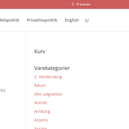
0 emner
elspolitik
Privatlivspolitik
English
Kurv
Varekategorier
2. Verdenskrig
Ådum
693,
Alle udgivelser
Anholt
Arnborg
Assens
Assing