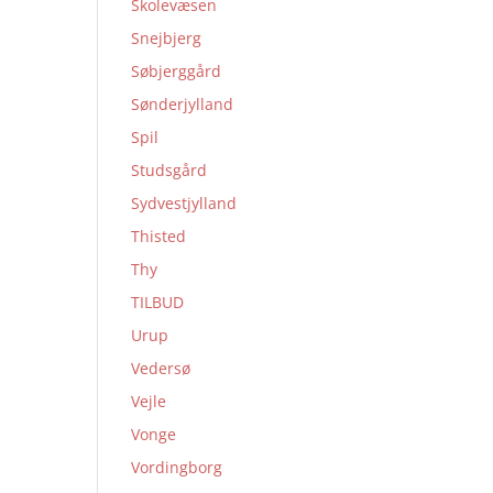
Skolevæsen
Snejbjerg
Søbjerggård
Sønderjylland
Spil
Studsgård
Sydvestjylland
Thisted
Thy
TILBUD
Urup
Vedersø
Vejle
Vonge
Vordingborg