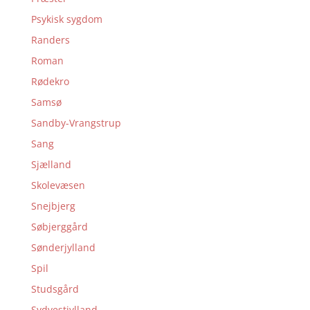
Psykisk sygdom
Randers
Roman
Rødekro
Samsø
Sandby-Vrangstrup
Sang
Sjælland
Skolevæsen
Snejbjerg
Søbjerggård
Sønderjylland
Spil
Studsgård
Sydvestjylland