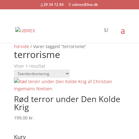
29 34 12 84
ubirex@live.dk
Forside
/ Varer tagged “terrorisme”
terrorisme
Viser 1 resultat
Rød terror under Den Kolde
Krig
199,00
kr.
Kurv