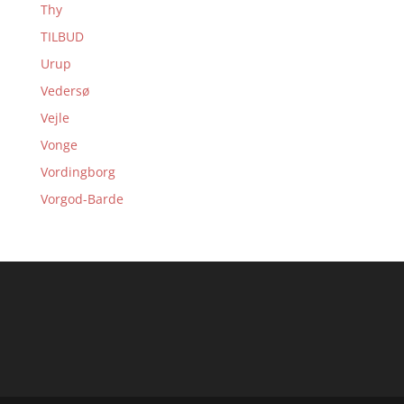
Thy
TILBUD
Urup
Vedersø
Vejle
Vonge
Vordingborg
Vorgod-Barde