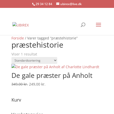
29 34 12 84
ubirex@live.dk
Tilbud!
Forside
/ Varer tagged “præstehistorie”
præstehistorie
Viser 1 resultat
De gale præster på Anholt
Den
Den
349,00
kr.
249,00
kr.
oprindelige
aktuelle
pris
pris
Kurv
var:
er:
349,00 kr..
249,00 kr..