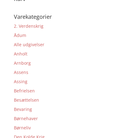
var:
er:
100,00 kr..
10,00 kr..
Varekategorier
2. Verdenskrig
Ådum
Alle udgivelser
Anholt
Arnborg
Assens
Assing
Befrielsen
Besættelsen
Bevaring
Børnehaver
Børneliv
Den Kolde Krig