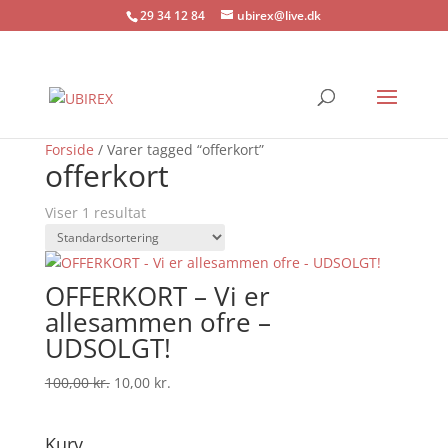
29 34 12 84
ubirex@live.dk
Tilbud!
Forside
/ Varer tagged “offerkort”
offerkort
Viser 1 resultat
OFFERKORT – Vi er
allesammen ofre –
UDSOLGT!
Den
Den
100,00
kr.
10,00
kr.
oprindelige
aktuelle
pris
pris
Kurv