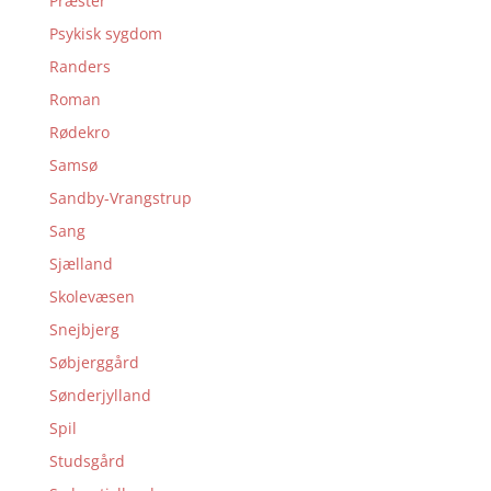
Præster
Psykisk sygdom
Randers
Roman
Rødekro
Samsø
Sandby-Vrangstrup
Sang
Sjælland
Skolevæsen
Snejbjerg
Søbjerggård
Sønderjylland
Spil
Studsgård