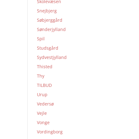
Skolevæsen
Snejbjerg
Søbjerggård
Sønderjylland
Spil
Studsgård
Sydvestjylland
Thisted
Thy
TILBUD
Urup
Vedersø
Vejle
Vonge
Vordingborg