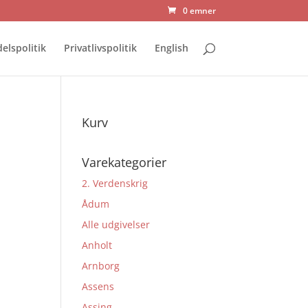
0 emner
elspolitik
Privatlivspolitik
English
Kurv
Varekategorier
2. Verdenskrig
Ådum
Alle udgivelser
Anholt
Arnborg
Assens
Assing