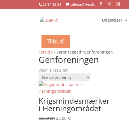
29 34 12 84
ubirex@live.dk
Udgivelser
Tilbud!
Forside
/ Varer tagged “Genforeningen”
Genforeningen
Viser 1 resultat
Krigsmindesmærker
i Herningområdet
Den
Den
69,00
kr.
25,00
kr.
oprindelige
aktuelle